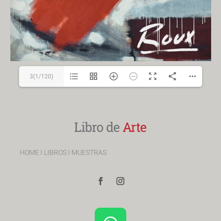
3(1/120)
HOME
I
LIBROS
I
MUESTRAS